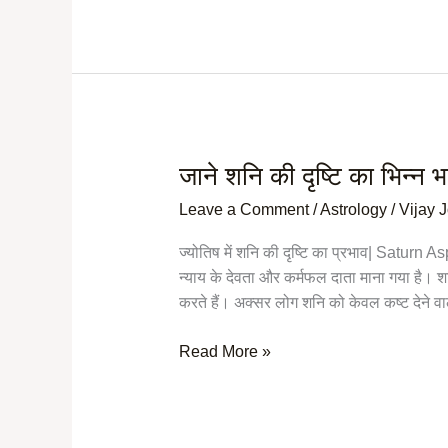
जाने शनि की दृष्टि का भिन्न भा
जाने
शनि
Leave a Comment
/
Astrology
/
Vijay 
की
दृष्टि
ज्योतिष में शनि की दृष्टि का प्रभाव| Saturn 
का
न्याय के देवता और कर्मफल दाता माना गया है। शनि
भिन्न
करते हैं। अक्सर लोग शनि को केवल कष्ट देने वाला
भावो
में
Read More »
क्या
प्रभाव
होता
है?