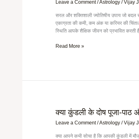
Leave a Comment
/
Astrology
/
Vijay 
ज्योतिष
उपाय:
सरल और शक्तिशाली ज्योतिषीय उपाय जो बदल सकते 
पढ़ाई
एकाग्रता की कमी, कम अंक या करियर की चिंताओं से 
में
स्थिति आपके शैक्षिक जीवन को प्रभावित करती ह
सफलता
और
Read More »
एकाग्रता
के
लिए
प्रभावी
तरीके
क्या कुंडली के दोष पूजा-पाठ औ
क्या
कुंडली
Leave a Comment
/
Astrology
/
Vijay 
के
दोष
क्या आपने कभी सोचा है कि आपकी कुंडली में मौ