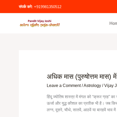
Skip
संपर्क करे
: +919981350512
to
content
Ho
अधिक मास (पुरुषोत्तम मास) में
अधिक
मास
Leave a Comment
/
Astrology
/
Vijay 
(पुरुषोत्तम
मास)
हिंदू ज्योतिष शास्त्र में मंगल को “क्रूर ग्रह” क
में
ऊर्जा और युद्ध कौशल का प्रतीक भी है। जब किसी 
मंगल
लग्न, दूसरे, चौथे, सातवें, आठवें या बारहवें भाव 
दोष