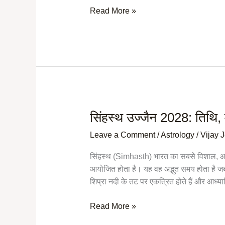
पूजा:
Read More »
विधि
एवं
महत्व
सिंहस्थ उज्जैन 2028: तिथि, 
सिंहस्थ
उज्जैन
Leave a Comment
/
Astrology
/
Vijay 
2028:
तिथि,
सिंहस्थ (Simhasth) भारत का सबसे विशाल, आध्यात्
महत्व,
आयोजित होता है। यह वह अद्भुत समय होता है जब क
अनुष्ठान
शिप्रा नदी के तट पर एकत्रित होते हैं और आध्यात
की
पूरी
Read More »
जानकारी