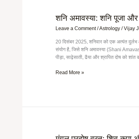
शनि अमावस्या: शनि पूजा और 
शनि
अमावस्या:
Leave a Comment
/
Astrology
/
Vijay 
शनि
पूजा
20 दिसंबर 2025, शनिवार को एक अत्यंत दुर्लभ
और
संयोग है, जिसे शनि अमावस्या (Shani Amavas
श्रापित
पीड़ा, साढ़ेसाती, ढैया और श्रापित दोष को शांत क
दोष
शांति
Read More »
का
उपाय
मंगल प्रदोष व्रत: शिव कृपा
मंगल