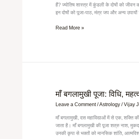
पूजा-
हैं? ज्योतिष शास्त्र में कुंडली के दोषों को ज
पाठ
इन दोषों को पूजा-पाठ, मंत्र जप और अन्य उपायों स
और
मंत्र-
Read More »
जप
से
दूर
हो
सकते
हैं?
माँ बगलामुखी पूजा: विधि, महत
माँ
बगलामुखी
Leave a Comment
/
Astrology
/
Vijay 
पूजा:
विधि,
माँ बगलामुखी, दस महाविद्याओं में से एक, शक्ति की सा
महत्व
जाता है। माँ बगलामुखी की पूजा शत्रु नाश, मुकदम
और
उनकी कृपा से भक्तों को मानसिक शांति, आत्मव